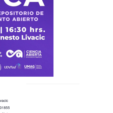
ivacic
 01855