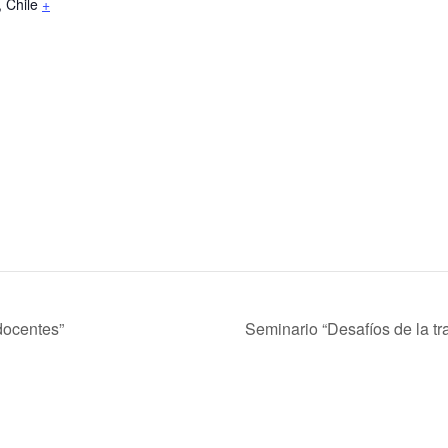
,
Chile
+
docentes”
Seminario “Desafíos de la t