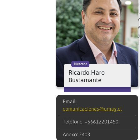
Director
Ricardo Haro
Bustamante
Email:
comunicaciones@umag.cl
Teléfono: +56612201450
Anexo: 2403