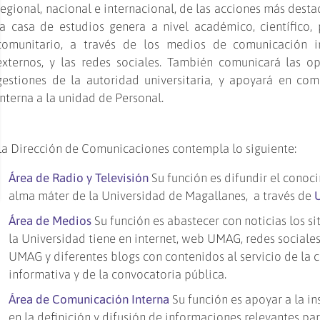
regional, nacional e internacional, de las acciones más dest
la casa de estudios genera a nivel académico, científico, 
comunitario, a través de los medios de comunicación i
externos, y las redes sociales. También comunicará las op
gestiones de la autoridad universitaria, y apoyará en com
interna a la unidad de Personal.
La Dirección de Comunicaciones contempla lo siguiente:
Área de Radio y Televisión
Su función es difundir el conoc
alma máter de la Universidad de Magallanes, a través de
Área de Medios
Su función es abastecer con noticias los si
la Universidad tiene en internet, web UMAG, redes sociale
UMAG y diferentes blogs con contenidos al servicio de la 
informativa y de la convocatoria pública.
Área de Comunicación Interna
Su función es apoyar a la in
en la definición y difusión de informaciones relevantes par