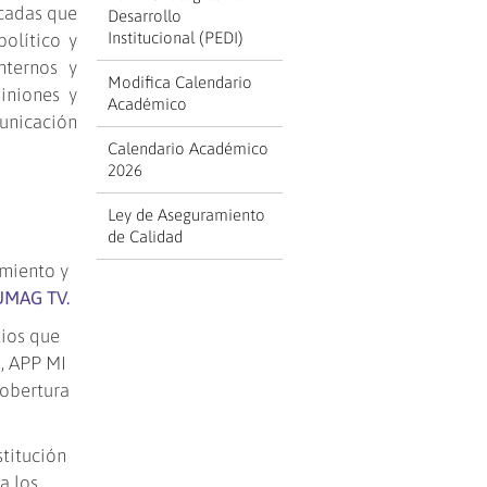
acadas que
Desarrollo
Institucional (PEDI)
político y
nternos y
Modifica Calendario
iniones y
Académico
unicación
Calendario Académico
2026
Ley de Aseguramiento
de Calidad
imiento y
UMAG TV.
tios que
s, APP MI
cobertura
stitución
a los