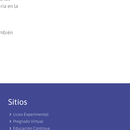
ría en la
ambién
Sitios
Liceo Experimental
Pregrado Virtual
Educación Continua