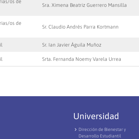
ias/os de
Sra. Ximena Beatriz Guerrero Mansilla
ias/os de
Sr. Claudio Andrés Parra Kortmann
il
Sr. Ian Javier Águila Muñoz
il
Srta. Fernanda Noemy Varela Urrea
Universidad
Dirección de Bienestar y
Desarrollo Estudiantil