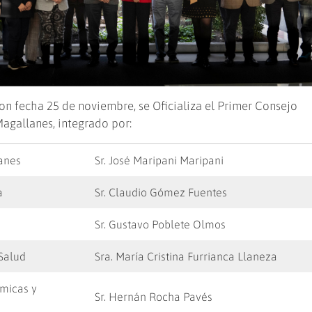
n fecha 25 de noviembre, se Oficializa el Primer Consejo
Magallanes, integrado por:
lanes
Sr. José Maripani Maripani
a
Sr. Claudio Gómez Fuentes
Sr. Gustavo Poblete Olmos
 Salud
Sra. María Cristina Furrianca Llaneza
ómicas y
Sr. Hernán Rocha Pavés