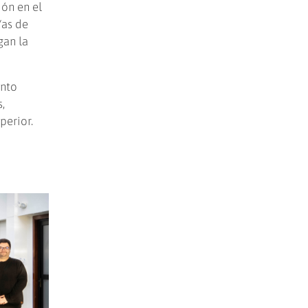
ión en el
/as de
gan la
ento
,
perior.