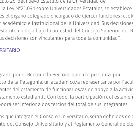
culo 26, del nuevo Estatuto de la Universidad de
 la Ley N°21.094 sobre Universidades Estatales, se establece
 es el órgano colegiado encargado de ejercer funciones resol
r académico e institucional de la Universidad. Sus decisione
statuto no deja bajo la potestad del Consejo Superior, del R
Sus decisiones son vinculantes para toda la comunidad”.
RSITARIO
grado por el Rector o la Rectora, quien lo presidirá, por
ituto de la Patagonia, un académico/a representante por Facul
grantes del estamento de funcionarios/as de apoyo a la activ
estamento estudiantil. Con todo, la participación del estame
rá ser inferior a dos tercios del total de sus integrantes.
s que integran el Consejo Universitario, serán definidos de
o del Consejo Universitario y al Reglamento General de Ele