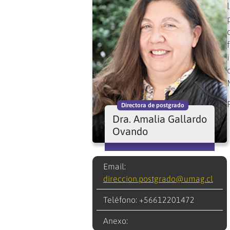
Directora de postgrado
Dra. Amalia Gallardo
Ovando
Email:
direccion.postgrado@umag.cl
Teléfono: +56612201472
Anexo: