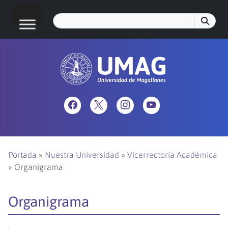
Portada
»
Nuestra Universidad
»
Vicerrectoría Académica
»
Organigrama
Organigrama