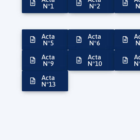
N°1
N°2
N
Acta
Acta
A
N°5
N°6
N
Acta
Acta
A
N°9
N°10
N
Acta
N°13