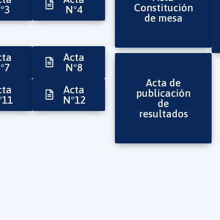
Constitución
°3
N°4
de mesa
cta
Acta
°7
N°8
Acta de
cta
Acta
publicación
°11
N°12
de
resultados