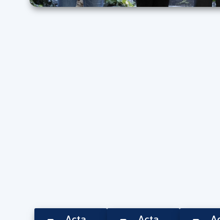
Acta
Acta
A