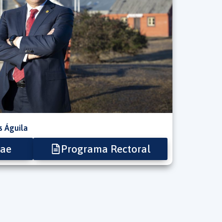
s Águila
tae
Programa Rectoral