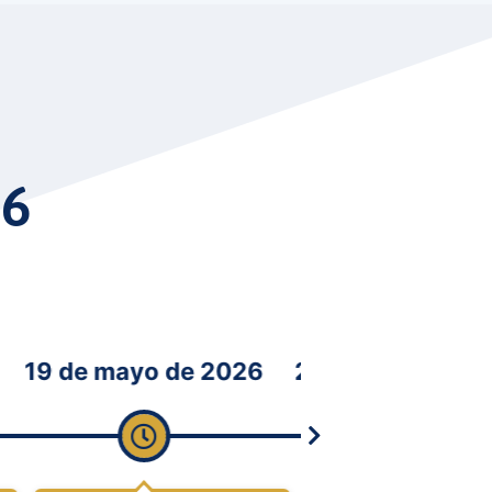
26
 mayo de 2026
25 de mayo de 2026
2