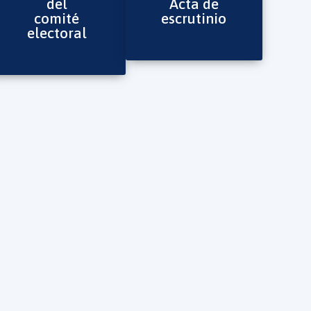
del
Acta de
comité
escrutinio
electoral