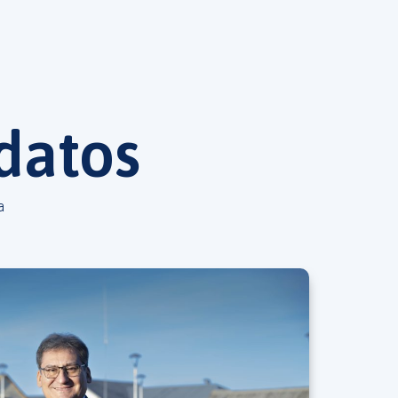
datos
a