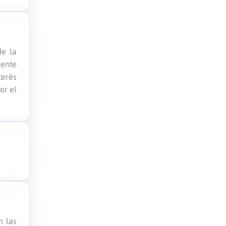
de la
mente
terés
or el
n las