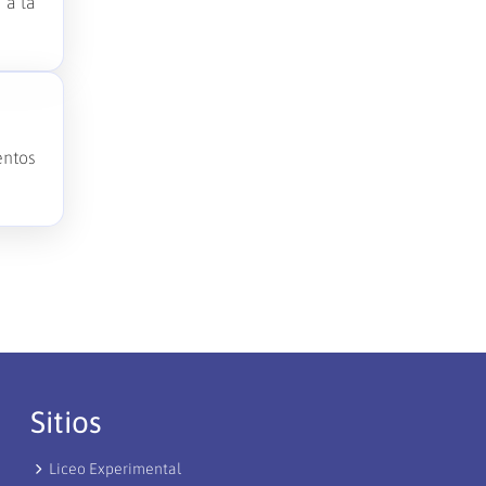
 a la
entos
Sitios
Liceo Experimental