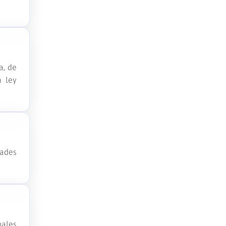
a, de
a ley
dades
nales