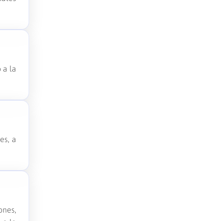
 a la
es, a
ones,