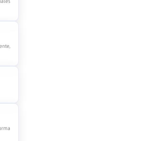
uales
ente,
forma