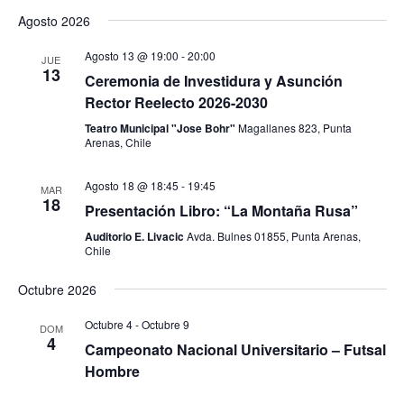
Vie
Search
Select
Agosto 2026
Nav
date.
and
Agosto 13 @ 19:00
-
20:00
Views
JUE
13
Ceremonia de Investidura y Asunción
Navigat
Rector Reelecto 2026-2030
Teatro Municipal "Jose Bohr"
Magallanes 823, Punta
Arenas, Chile
Agosto 18 @ 18:45
-
19:45
MAR
18
Presentación Libro: “La Montaña Rusa”
Auditorio E. Livacic
Avda. Bulnes 01855, Punta Arenas,
Chile
Octubre 2026
Octubre 4
-
Octubre 9
DOM
4
Campeonato Nacional Universitario – Futsal
Hombre