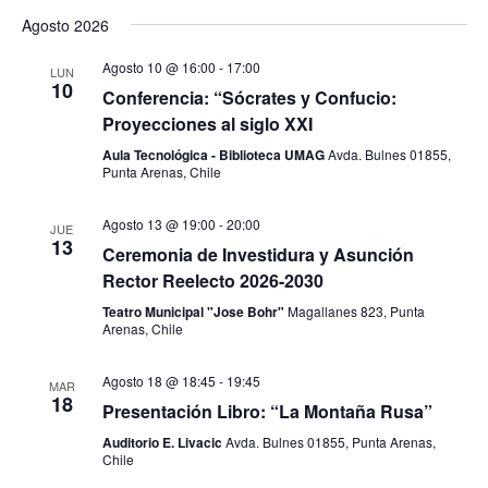
Vie
Search
Select
Agosto 2026
Nav
date.
and
Agosto 10 @ 16:00
-
17:00
Views
LUN
10
Conferencia: “Sócrates y Confucio:
Navigat
Proyecciones al siglo XXI
Aula Tecnológica - Biblioteca UMAG
Avda. Bulnes 01855,
Punta Arenas, Chile
Agosto 13 @ 19:00
-
20:00
JUE
13
Ceremonia de Investidura y Asunción
Rector Reelecto 2026-2030
Teatro Municipal "Jose Bohr"
Magallanes 823, Punta
Arenas, Chile
Agosto 18 @ 18:45
-
19:45
MAR
18
Presentación Libro: “La Montaña Rusa”
Auditorio E. Livacic
Avda. Bulnes 01855, Punta Arenas,
Chile