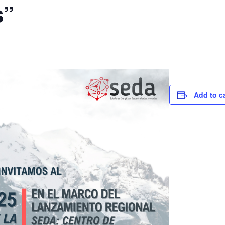
s”
Add to c