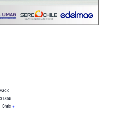
ivacic
 01855
,
Chile
+