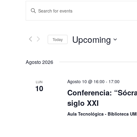
Events
Enter
Search
Keyword.
Search
and
for
Upcoming
Events
Views
Today
by
Select
Navigation
Keyword.
date.
Agosto 2026
Agosto 10 @ 16:00
-
17:00
LUN
10
Conferencia: “Sócra
siglo XXI
Aula Tecnológica - Biblioteca 