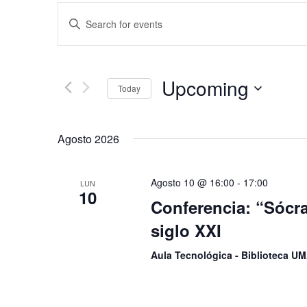
Events
Enter
Search
Keyword.
Search
and
for
Upcoming
Events
Views
Today
by
Select
Navigation
Keyword.
date.
Agosto 2026
Agosto 10 @ 16:00
-
17:00
LUN
10
Conferencia: “Sócra
siglo XXI
Aula Tecnológica - Biblioteca 