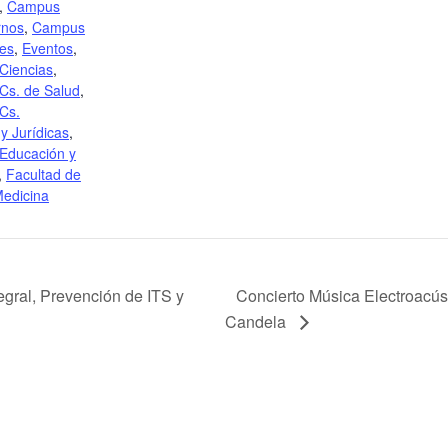
,
Campus
rnos
,
Campus
les
,
Eventos
,
Ciencias
,
Cs. de Salud
,
Cs.
y Jurídicas
,
 Educación y
,
Facultad de
edicina
ral, Prevención de ITS y
Concierto Música Electroacús
Candela