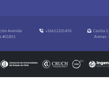
ción Avenida
+56612201450
Casilla 
s #01855
Arenas -