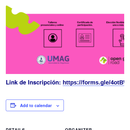
Link de Inscripción:
https://forms.gle/
4otBW
Add to calendar
DETAILS
ORGANIZER