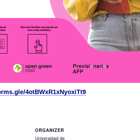
orms.gle/
4otBWxR1xNyoxiTt9
ORGANIZER
Universidad de