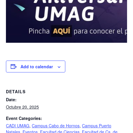
Add to calendar
DETAILS
Date:
Octubre 20, 2025
Event Categories:
CADI UMAG
,
Campus Cabo de Hornos
,
Campus Puerto
Natales
,
Eventos
,
Facultad de Ciencias
,
Facultad de Cs. de