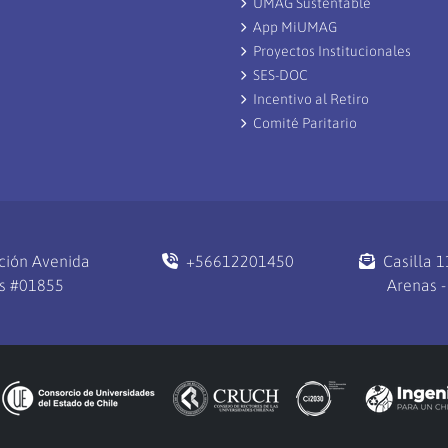
UMAG Sustentable
App MiUMAG
Proyectos Institucionales
SES-DOC
Incentivo al Retiro
Comité Paritario
ción Avenida
+56612201450
Casilla 
s #01855
Arenas -