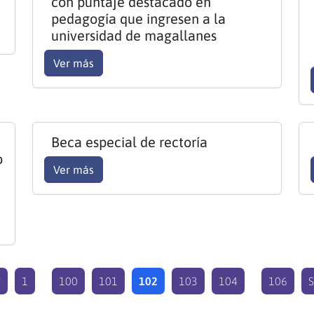
con puntaje destacado en
pedagogía que ingresen a la
universidad de magallanes
Ver más
Beca especial de rectoría
o
Ver más
r
1
…
100
101
102
103
104
…
106
S