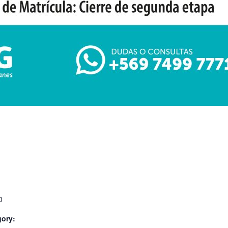
0
gory: