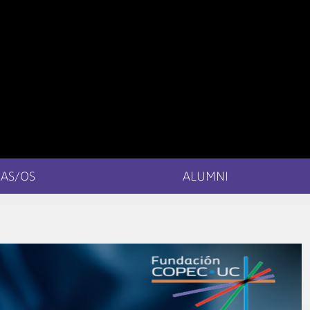
AS/OS
ALUMNI