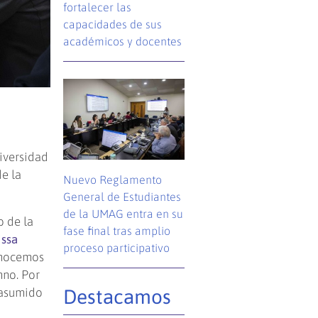
fortalecer las
capacidades de sus
académicos y docentes
niversidad
e la
Nuevo Reglamento
General de Estudiantes
de la UMAG entra en su
o de la
fase final tras amplio
issa
proceso participativo
onocemos
mno. Por
r asumido
Destacamos