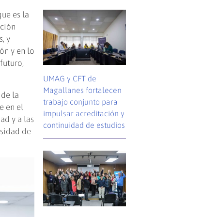
que es la
ación
, y
ón y en lo
futuro,
UMAG y CFT de
Magallanes fortalecen
 de la
trabajo conjunto para
e en el
impulsar acreditación y
d y a las
continuidad de estudios
rsidad de