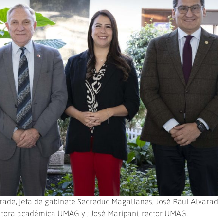
rade, jefa de gabinete Secreduc Magallanes; José Rául Alvarad
ectora académica UMAG y ; José Maripani, rector UMAG.