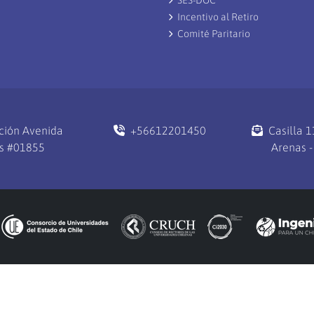
Incentivo al Retiro
Comité Paritario
ción Avenida
+56612201450
Casilla 
s #01855
Arenas -