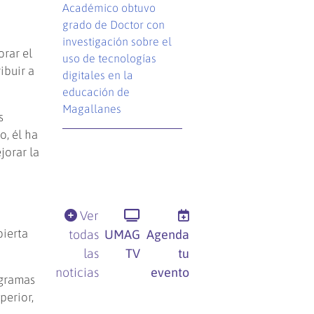
Académico obtuvo
grado de Doctor con
investigación sobre el
orar el
uso de tecnologías
ibuir a
digitales en la
educación de
Magallanes
s
o, él ha
jorar la
Ver
bierta
todas
UMAG
Agenda
las
TV
tu
noticias
evento
ogramas
perior,