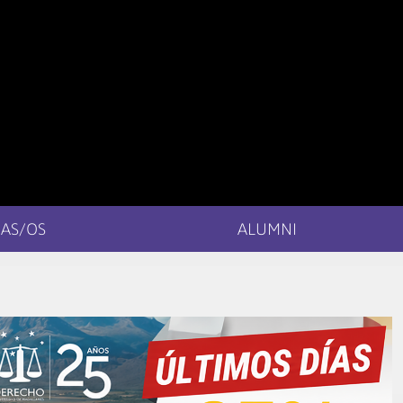
AS/OS
ALUMNI