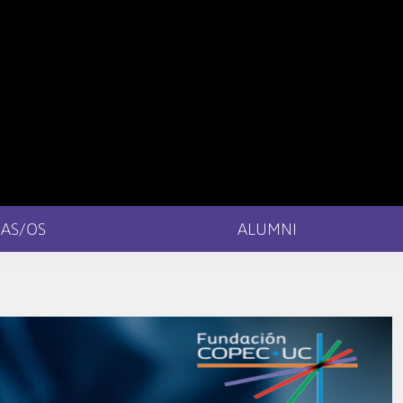
AS/OS
ALUMNI