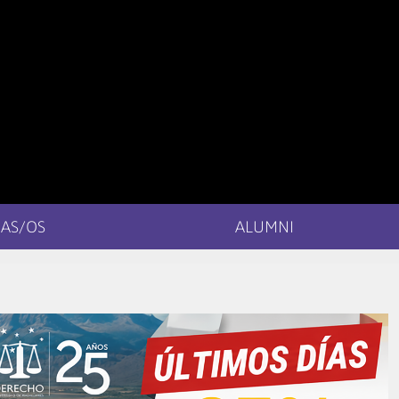
AS/OS
ALUMNI