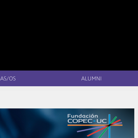
AS/OS
ALUMNI