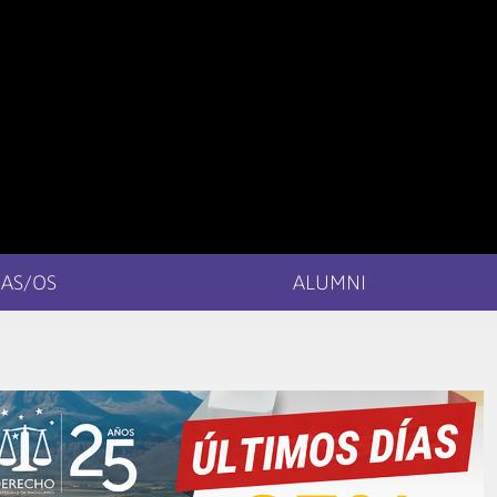
AS/OS
ALUMNI