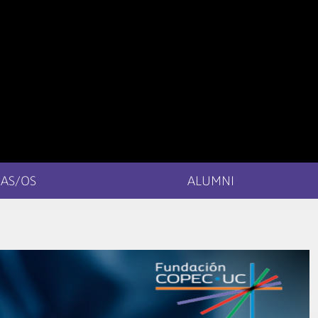
AS/OS
ALUMNI