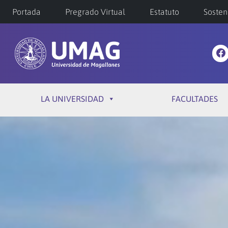
Portada
Pregrado Virtual
Estatuto
Sosten
LA UNIVERSIDAD
FACULTADES