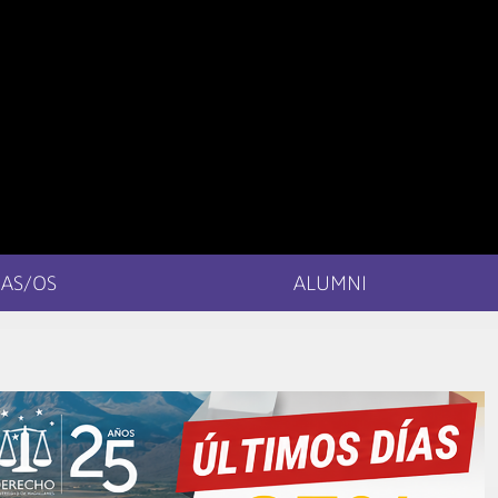
AS/OS
ALUMNI