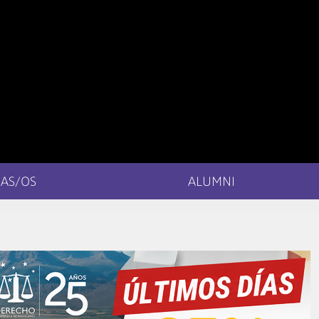
AS/OS
ALUMNI