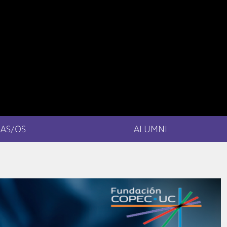
AS/OS
ALUMNI