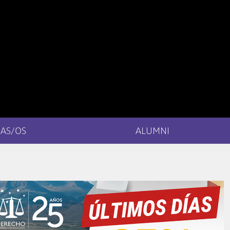
AS/OS
ALUMNI