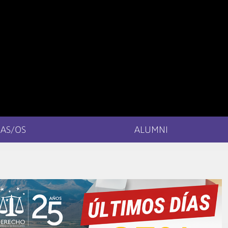
AS/OS
ALUMNI