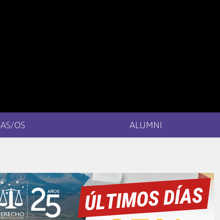
AS/OS
ALUMNI