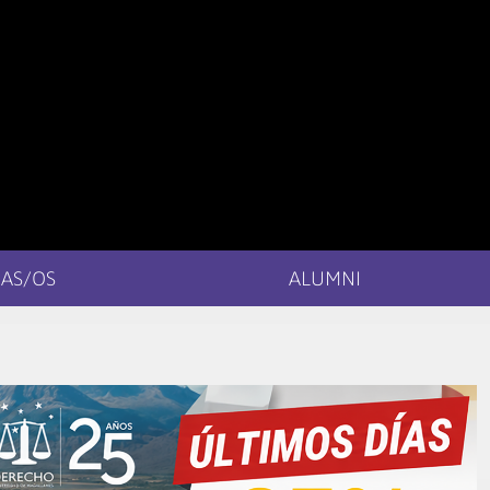
AS/OS
ALUMNI