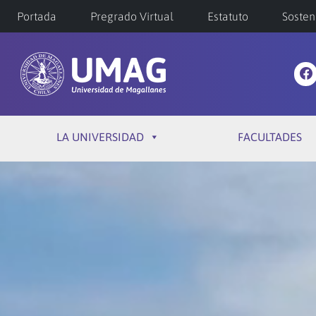
Portada
Pregrado Virtual
Estatuto
Sosten
LA UNIVERSIDAD
FACULTADES