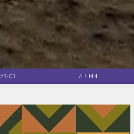
AS/OS
ALUMNI