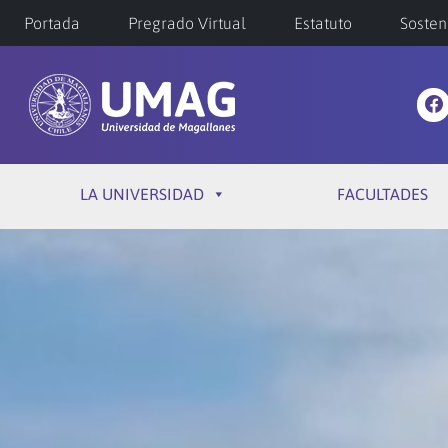
Portada
Pregrado Virtual
Estatuto
Sosten
LA UNIVERSIDAD
FACULTADES