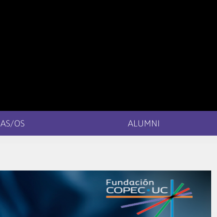
AS/OS
ALUMNI