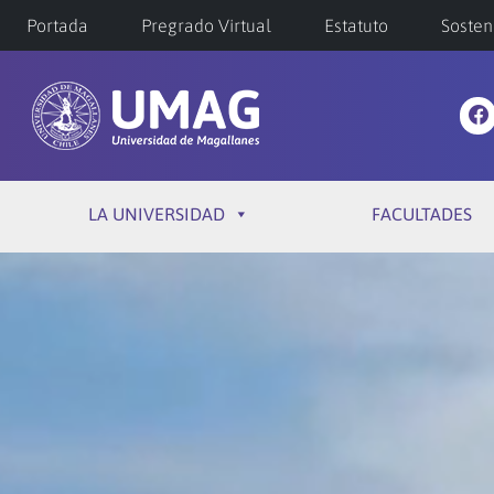
Portada
Pregrado Virtual
Estatuto
Sosten
LA UNIVERSIDAD
FACULTADES