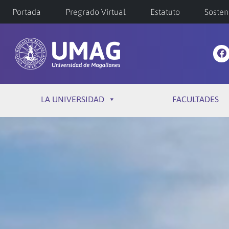
Portada
Pregrado Virtual
Estatuto
Sosten
LA UNIVERSIDAD
FACULTADES