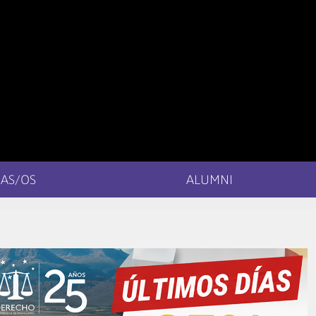
AS/OS
ALUMNI