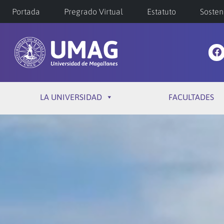
Portada
Pregrado Virtual
Estatuto
Sosten
LA UNIVERSIDAD
FACULTADES