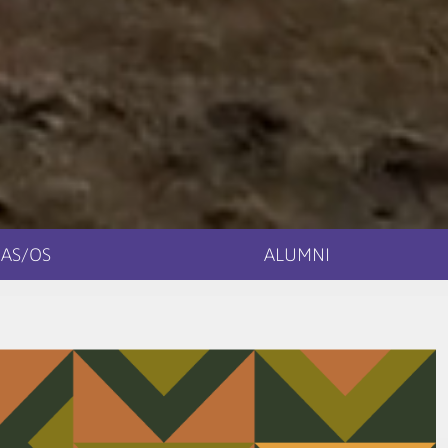
AS/OS
ALUMNI