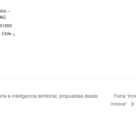
ica –
MAG
 01855
,
Chile
+
a e inteligencia territorial, propuestas desde
Feria “In
innova”