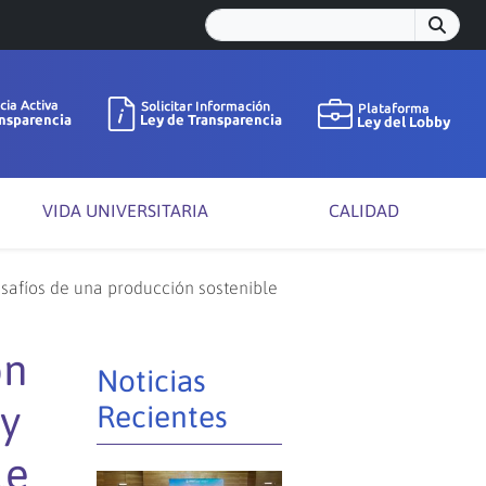
VIDA UNIVERSITARIA
CALIDAD
esafíos de una producción sostenible
ón
Noticias
 y
Recientes
le