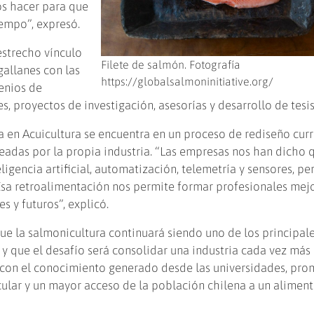
s hacer para que
iempo”, expresó.
estrecho vínculo
Filete de salmón. Fotografía
allanes con las
https://globalsalmoninitiative.org/
enios de
s, proyectos de investigación, asesorías y desarrollo de tesis
a en Acuicultura se encuentra en un proceso de rediseño curri
eadas por la propia industria. “Las empresas nos han dicho 
gencia artificial, automatización, telemetría y sensores, pe
Esa retroalimentación nos permite formar profesionales mej
s y futuros”, explicó.
e la salmonicultura continuará siendo uno de los principal
 que el desafío será consolidar una industria cada vez más
 con el conocimiento generado desde las universidades, pr
ular y un mayor acceso de la población chilena a un aliment