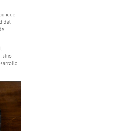
, aunque
d del
de
l
, sino
esarrollo