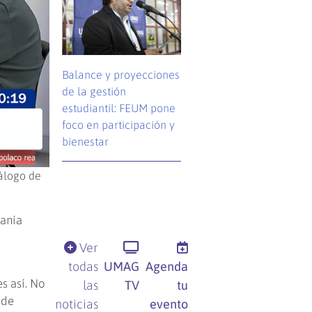
Balance y proyecciones
de la gestión
estudiantil: FEUM pone
foco en participación y
bienestar
álogo de
danía
Ver
todas
UMAG
Agenda
s así. No
las
TV
tu
 de
noticias
evento