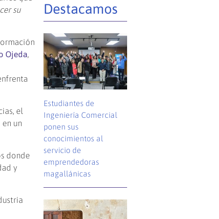
Destacamos
cer su
nformación
do Ojeda
,
enfrenta
Estudiantes de
ias, el
Ingeniería Comercial
 en un
ponen sus
conocimientos al
servicio de
os donde
emprendedoras
dad y
magallánicas
dustria