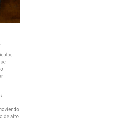
.
cular,
que
ro
or
es
omoviendo
o de alto