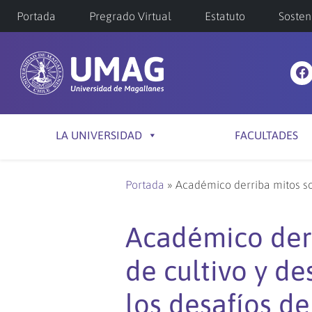
Portada
Pregrado Virtual
Estatuto
Sosten
LA UNIVERSIDAD
FACULTADES
Portada
»
Académico derriba mitos sob
Académico derr
de cultivo y de
los desafíos d