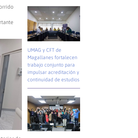
orrido
rtante
UMAG y CFT de
Magallanes fortalecen
trabajo conjunto para
impulsar acreditación y
continuidad de estudios