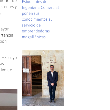
nterior de
Estudiantes de
stentes y
Ingeniería Comercial
s
ponen sus
conocimientos al
servicio de
mayor
emprendedoras
ortancia
magallánicas
ción
ACHS, cuyo
tas
tivo de