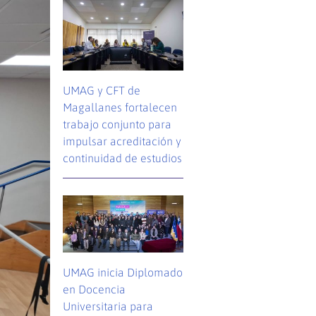
UMAG y CFT de
Magallanes fortalecen
trabajo conjunto para
impulsar acreditación y
continuidad de estudios
UMAG inicia Diplomado
en Docencia
Universitaria para