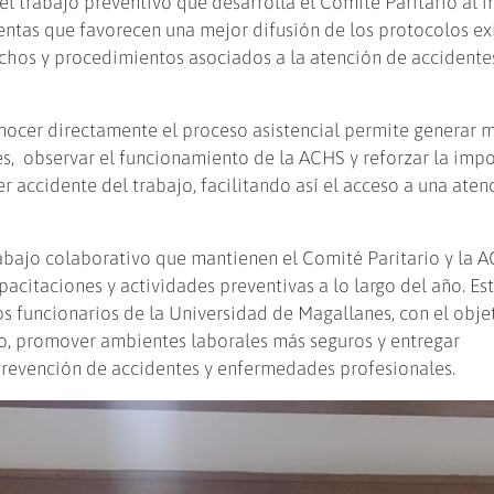
 el trabajo preventivo que desarrolla el Comité Paritario al i
ntas que favorecen una mejor difusión de los protocolos exi
hos y procedimientos asociados a la atención de accidente
ocer directamente el proceso asistencial permite generar 
res, observar el funcionamiento de la ACHS y reforzar la imp
 accidente del trabajo, facilitando así el acceso a una aten
rabajo colaborativo que mantienen el Comité Paritario y la 
pacitaciones y actividades preventivas a lo largo del año. Es
 los funcionarios de la Universidad de Magallanes, con el obje
do, promover ambientes laborales más seguros y entregar
prevención de accidentes y enfermedades profesionales.