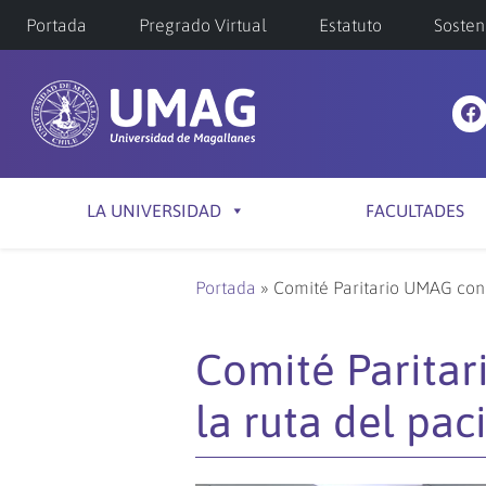
Portada
Pregrado Virtual
Estatuto
Sosten
LA UNIVERSIDAD
FACULTADES
Portada
»
Comité Paritario UMAG cono
Comité Paritar
la ruta del pa