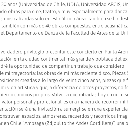
 30 años (Universidad de Chile, UDLA, Universidad ARCIS, U
do obras para cine, teatro, y muy especialmente para danza
 musicalizadas sólo en está última área. También se ha des
a, también con más de 40 obras compuestas, entre acusmática
el Departamento de Danza de la Facultad de Artes de la Un
 verdadero privilegio presentar este concierto en Punta Aren
tación en la ciudad continental más grande y poblada del ex
dré la oportunidad de compartir un trabajo que considero
e mi trayectoria: las obras de mi más reciente disco, Piezas 
siciones creadas a lo largo de veinticinco años, piezas que 
i vida artística y que, a diferencia de otros proyectos, no 
iguieron caminos propios. Volver a encontrarlas hoy en un mi
 valor personal y profesional: es una manera de recorrer mi 
sentación será una invitación a sumergirse en una experiencia
onstruyen espacios, atmósferas, recuerdos y recorridos imagi
ar en Chile “Ampsaga (Zdjoul to the Andes Cordillera)”, una o