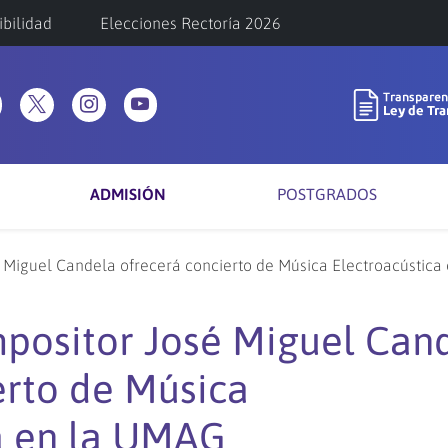
ibilidad
Elecciones Rectoría 2026
ADMISIÓN
POSTGRADOS
 Miguel Candela ofrecerá concierto de Música Electroacústica
positor José Miguel Can
erto de Música
a en la UMAG