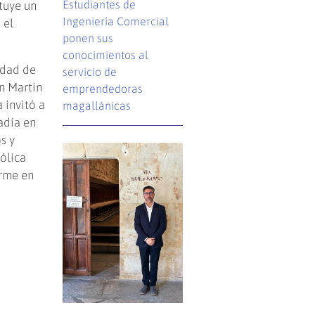
Estudiantes de
tuye un
Ingeniería Comercial
 el
ponen sus
conocimientos al
idad de
servicio de
an Martín
emprendedoras
 invitó a
magallánicas
tadía en
s y
ólica
arme en