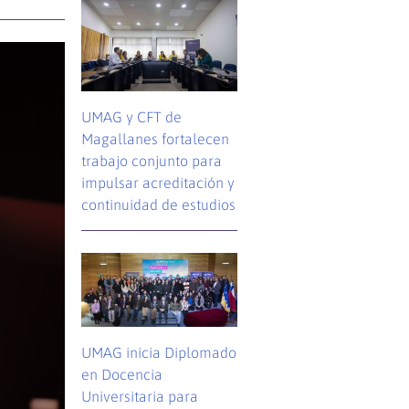
UMAG y CFT de
Magallanes fortalecen
trabajo conjunto para
impulsar acreditación y
continuidad de estudios
UMAG inicia Diplomado
en Docencia
Universitaria para