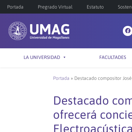
Portada
Pregrado Virtual
Estatuto
Sosten
LA UNIVERSIDAD
FACULTADES
Portada
»
Destacado compositor José
Destacado com
ofrecerá conci
Electroacústic