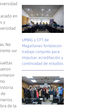
niversidad
tacado en
s y
iversidad
UMAG y CFT de
as. No
Magallanes fortalecen
tremo sur
trabajo conjunto para
impulsar acreditación y
Sueltas
continuidad de estudios
fueron
formaron
smo
historia
 de
narios.
bra de la