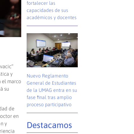
fortalecer las
capacidades de sus
académicos y docentes
ivacic”
tica y
Nuevo Reglamento
n el marco
General de Estudiantes
á su
de la UMAG entra en su
fase final tras amplio
proceso participativo
idad de
Doctor en
Destacamos
n y
riencia