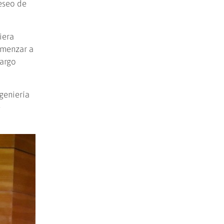
deseo de
iera
comenzar a
largo
geniería
e