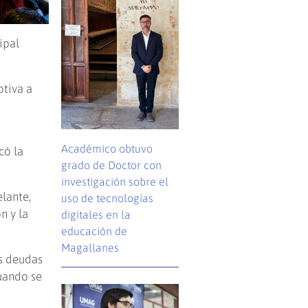
ipal
otiva a
Académico obtuvo
có la
grado de Doctor con
investigación sobre el
lante,
uso de tecnologías
n y la
digitales en la
educación de
Magallanes
s deudas
uando se