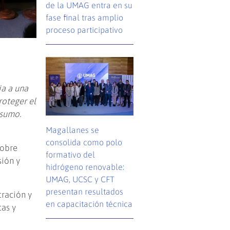
de la UMAG entra en su
fase final tras amplio
proceso participativo
ia a una
roteger el
nsumo.
Magallanes se
consolida como polo
sobre
formativo del
sión y
hidrógeno renovable:
UMAG, UCSC y CFT
presentan resultados
ración y
en capacitación técnica
tas y