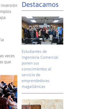
Destacamos
 inversión
jemplos
tapa
 la
Estudiantes de
as veces
Ingeniería Comercial
as que
ponen sus
conocimientos al
servicio de
emprendedoras
magallánicas