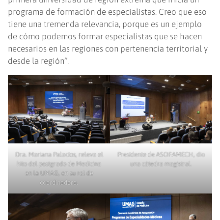
programa de formación de especialistas. Creo que eso
tiene una tremenda relevancia, porque es un ejemplo
de cómo podemos formar especialistas que se hacen
necesarios en las regiones con pertenencia territorial y
desde la región”.
Dra. Mariana Palacios, releva el
Presidente de ASOFAMECH, dio
hito del postgrado de Medicina
una cátedra magistral.
en la UMAG, en su rol de
coordinadora.