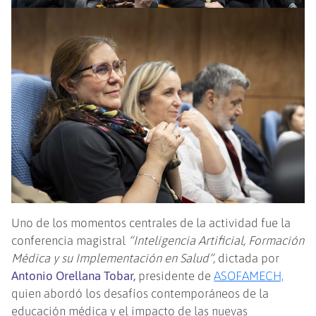
Uno de los momentos centrales de la actividad fue la
conferencia magistral
“Inteligencia Artificial, Formación
Médica y su Implementación en Salud”,
dictada por
Antonio Orellana Tobar,
presidente de
ASOFAMECH,
quien abordó los desafíos contemporáneos de la
educación médica y el impacto de las nuevas