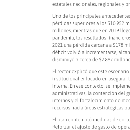
estatales nacionales, regionales y p
Uno de los principales antecedentes
pérdidas superiores a los $10.952 mi
millones, mientras que en 2019 lle
pandemia, los resultados financieros
2021 una pérdida cercana a $178 mil
déficit volvió a incrementarse, al
disminuyó a cerca de $2.887 millone
El rector explicó que este escenari
institucional enfocado en asegurar l
interna. En ese contexto, se implem
administrativas, la contención del 
internos y el fortalecimiento de me
recursos hacia áreas estratégicas par
El plan contempló medidas de corto
Reforzar el ajuste de gasto de oper