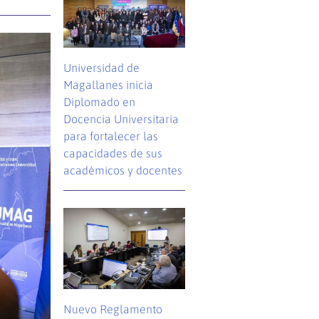
Universidad de
Magallanes inicia
Diplomado en
Docencia Universitaria
para fortalecer las
capacidades de sus
académicos y docentes
Nuevo Reglamento