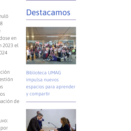
Destacamos
muló
78
e
ndose en
n 2023 el
2024
ación
Biblioteca UMAG
estión
impulsa nuevos
as
espacios para aprender
sos
y compartir
nación de
uvo:
 por