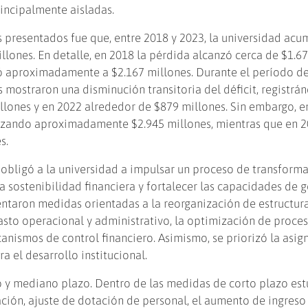
rincipalmente aisladas.
 presentados fue que, entre 2018 y 2023, la universidad acu
llones. En detalle, en 2018 la pérdida alcanzó cerca de $1.6
gó aproximadamente a $2.167 millones. Durante el período d
 mostraron una disminución transitoria del déficit, registrá
lones y en 2022 alrededor de $879 millones. Sin embargo, e
canzando aproximadamente $2.945 millones, mientras que en 
s.
o obligó a la universidad a impulsar un proceso de transform
a sostenibilidad financiera y fortalecer las capacidades de g
entaron medidas orientadas a la reorganización de estructur
gasto operacional y administrativo, la optimización de proce
canismos de control financiero. Asimismo, se priorizó la asig
a el desarrollo institucional.
 y mediano plazo. Dentro de las medidas de corto plazo est
ación, ajuste de dotación de personal, el aumento de ingreso