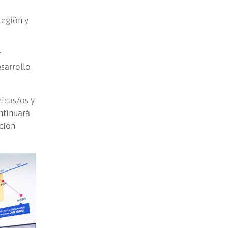
región y
n
esarrollo
icas/os y
ntinuará
ción