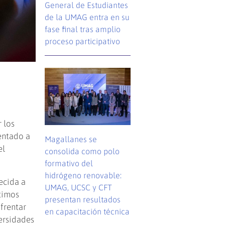
General de Estudiantes
de la UMAG entra en su
fase final tras amplio
proceso participativo
 los
ientado a
Magallanes se
el
consolida como polo
formativo del
hidrógeno renovable:
ecida a
UMAG, UCSC y CFT
ltimos
presentan resultados
frentar
en capacitación técnica
ersidades