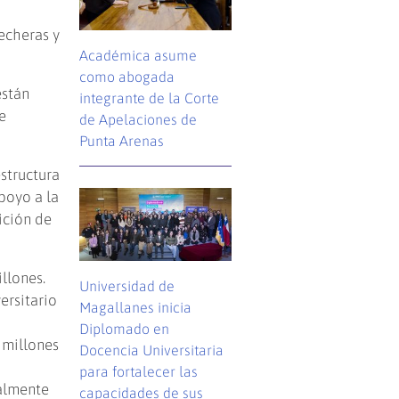
echeras y
Académica asume
como abogada
están
integrante de la Corte
e
de Apelaciones de
Punta Arenas
structura
poyo a la
nición de
llones.
Universidad de
ersitario
Magallanes inicia
Diplomado en
 millones
Docencia Universitaria
e
para fortalecer las
ualmente
capacidades de sus