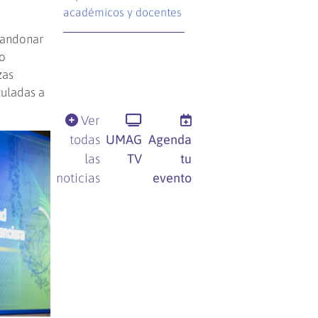
académicos y docentes
bandonar
do
zas
culadas a
Ver
todas
UMAG
Agenda
las
TV
tu
noticias
evento