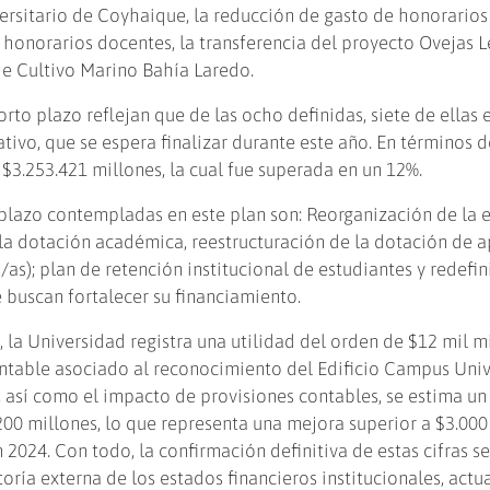
versitario de Coyhaique, la reducción de gasto de honorarios
e honorarios docentes, la transferencia del proyecto Ovejas L
de Cultivo Marino Bahía Laredo.
rto plazo reflejan que de las ocho definidas, siete de ellas 
tivo, que se espera finalizar durante este año. En términos d
$3.253.421 millones, la cual fue superada en un 12%.
lazo contempladas en este plan son: Reorganización de la e
 la dotación académica, reestructuración de la dotación de a
/as); plan de retención institucional de estudiantes y redefi
buscan fortalecer su financiamiento.
 la Universidad registra una utilidad del orden de $12 mil mi
ontable asociado al reconocimiento del Edificio Campus Univ
 así como el impacto de provisiones contables, se estima un
200 millones, lo que representa una mejora superior a $3.000
 2024. Con todo, la confirmación definitiva de estas cifras s
oría externa de los estados financieros institucionales, act