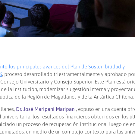
ntó los principales avances del Plan de Sostenibilidad y
6
, proceso desarrollado triestramentalmente y aprobado por
 Consejo Universitario y Consejo Superior. Este Plan está or
de la institución, modernizar su gestión interna y proyectar 
ública de la Región de Magallanes y de la Antártica Chilena.
llanes,
Dr. José Maripani Maripani
, expuso en una cuenta ofr
universitaria, los resultados financieros obtenidos en los ú
iciado un proceso de recuperación institucional luego de en
acumulados, en medio de un complejo contexto para las univ