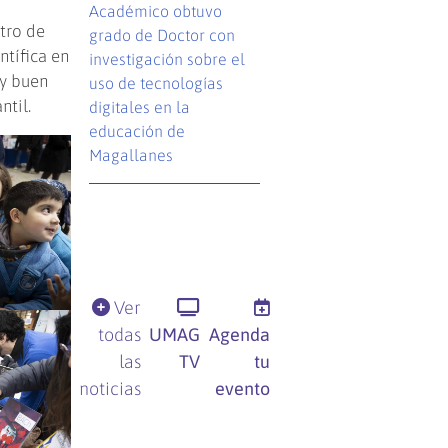
Académico obtuvo
ntro de
grado de Doctor con
ntífica en
investigación sobre el
uy buen
uso de tecnologías
ntil.
digitales en la
educación de
Magallanes
Ver
todas
UMAG
Agenda
las
TV
tu
noticias
evento