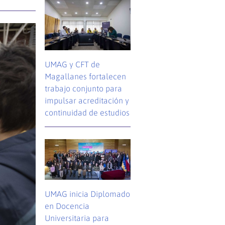
UMAG y CFT de
Magallanes fortalecen
trabajo conjunto para
impulsar acreditación y
continuidad de estudios
UMAG inicia Diplomado
en Docencia
Universitaria para