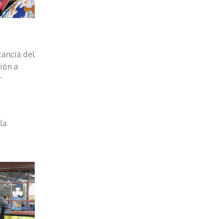
tancia del
ión a
r
la