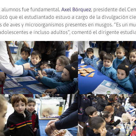
os alumnos fue fundamental.
Axel Bórquez
, presidente del Ce
icó que el estudiantado estuvo a cargo de la divulgación cie
as de aves y microorganismos presentes en musgos. “Es un m
dolescentes e incluso adultos”, comentó el dirigente estudia