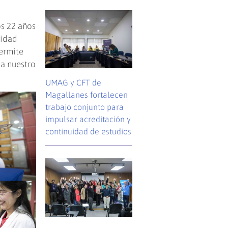
os 22 años
nidad
permite
 a nuestro
UMAG y CFT de
Magallanes fortalecen
trabajo conjunto para
impulsar acreditación y
continuidad de estudios